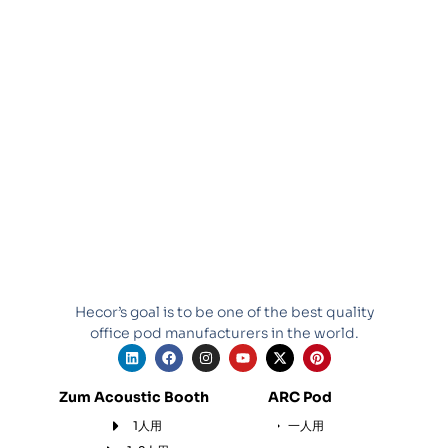
Hecor’s goal is to be one of the best quality
office pod manufacturers in the world.
L
F
I
Y
X
P
i
a
n
o
-
i
n
c
s
u
t
n
k
e
t
t
w
t
Zum Acoustic Booth
ARC Pod
e
b
a
u
i
e
d
o
g
b
t
r
1人用
一人用
i
o
r
e
t
e
n
k
a
e
s