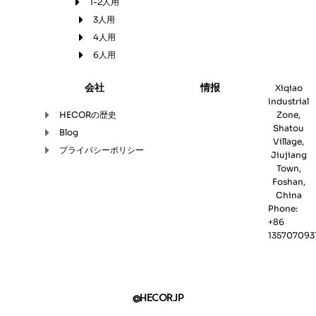
1-2人用
m
r
t
3人用
4人用
6人用
会社
情报
Xiqiao
Industrial
HECORの歴史
Zone,
Shatou
Blog
Village,
プライバシーポリシー
Jiujiang
Town,
Foshan,
China
Phone:
+86
135707093
@HECOR.JP