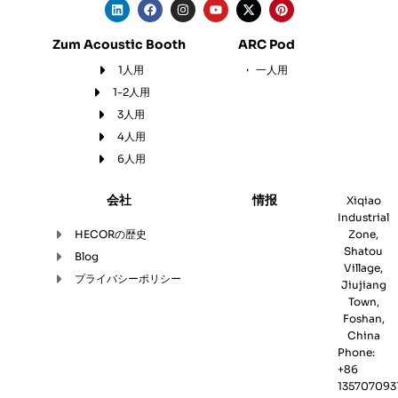
L
F
I
Y
X
P
i
a
n
o
-
i
n
c
s
u
t
n
k
e
t
t
w
t
Zum Acoustic Booth
ARC Pod
e
b
a
u
i
e
d
o
g
b
t
r
1人用
一人用
i
o
r
e
t
e
n
k
a
e
s
1-2人用
m
r
t
3人用
4人用
6人用
会社
情报
Xiqiao
Industrial
HECORの歴史
Zone,
Shatou
Blog
Village,
プライバシーポリシー
Jiujiang
Town,
Foshan,
China
Phone:
+86
135707093