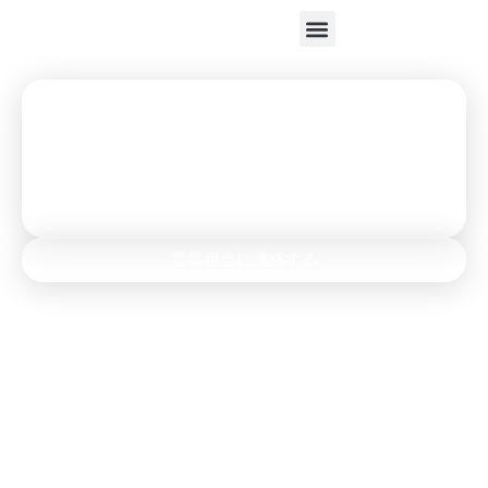
跳
至
内
容
ワークポッド
HECORーこれまで以上に快適なコワーキングスペー
スを目指して。
営業担当に連絡する